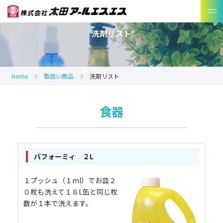
洗剤リスト
Home
取扱い商品
洗剤リスト
食器
パフォーミィ ２L
１プッシュ（１ml）でお皿２
０枚も洗えて１８L缶と同じ枚
数が１本で洗えます。