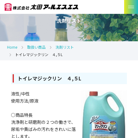
洗剤リスト
Home
取扱い商品
洗剤リスト
トイレマジックリン ４,５L
トイレマジックリン ４,５L
液性/中性
使用方法/原液
○商品特長
洗浄剤と研磨剤の２つの働きで、
尿垢や黄ばみの汚れをきれいに落
とします。