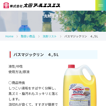
洗剤リスト
Home
取扱い商品
洗剤リスト
バスマジックリン ４,５L
バスマジックリン ４,５L
液性/中性
使用方法/原液
○商品特長
しつこい湯垢をすばやく分解し、
黒ズミ・脂汚れもスッキリと落と
します。
泡切れが良くて、すすぎが簡単で