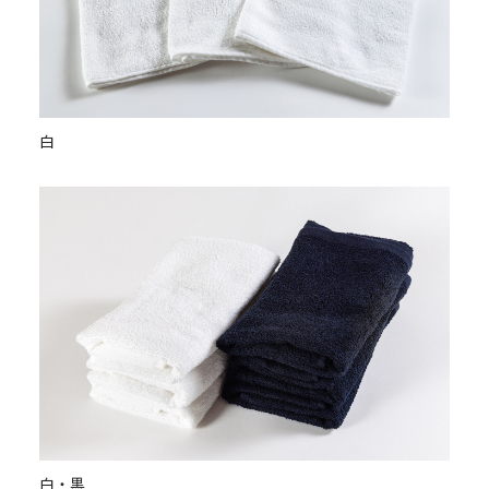
白
白・黒