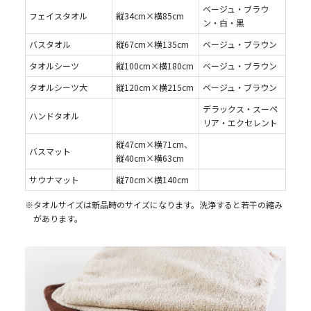
ベージュ・ブラウ
フェイスタオル
縦34cm×横85cm
ン・白・黒
バスタオル
縦67cm×横135cm
ベージュ・ブラウン
タオルシーツ
縦100cm×横180cm
ベージュ・ブラウン
タオルシーツ大
縦120cm×横215cm
ベージュ・ブラウン
デラックス・スーペ
ハンドタオル
リア・エクセレント
縦47cm×横71cm、
バスマット
縦40cm×横63cm
サウナマット
縦70cm×横140cm
※タオルサイズは新品時のサイズになります。洗浄すると若干の縮み
があります。