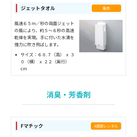
ジェットタオル
販売
風速６５m／秒の両面ジェット
の風により、約５～６秒の高速
乾燥を実現。手に付いた水滴を
強力に吹き飛ばします。
サイズ：６８.７（高） ｘ ３
０（横） ｘ ２２（奥行）
cm
消臭・芳香剤
Fマチック
4週間レンタル